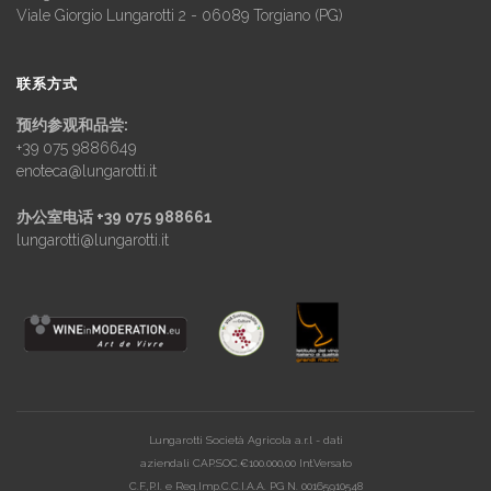
Viale Giorgio Lungarotti 2 - 06089 Torgiano (PG)
联系方式
预约参观和品尝:
+39 075 9886649
enoteca@lungarotti.it
办公室电话 +39 075 988661
lungarotti@lungarotti.it
Lungarotti Società Agricola a.r.l - dati
aziendali CAP.SOC.€100.000,00 Int.Versato
C.F.,P.I. e Reg.Imp.C.C.I.A.A. PG N. 00165910548