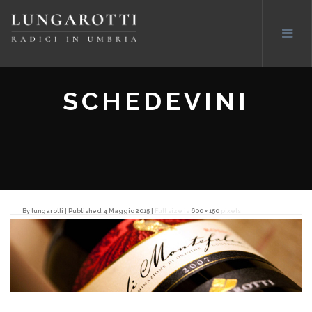
SCHEDEVINI
By
lungarotti
|
Published
4 Maggio 2015
|
Full size is
600 × 150
pixels