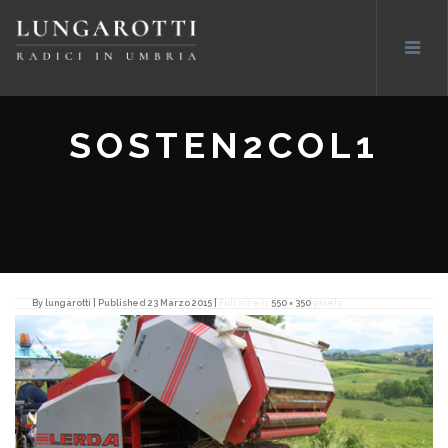
SOSTEN2COL1
By
lungarotti
|
Published
23 Marzo 2015
|
Full size is
550 × 350
pixels