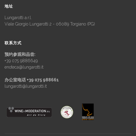
地址
Lungarotti a.r.l.
Viale Giorgio Lungarotti 2 - 06089 Torgiano (PG)
联系方式
预约参观和品尝:
+39 075 9886649
enoteca@lungarotti.it
办公室电话 +39 075 988661
lungarotti@lungarotti.it